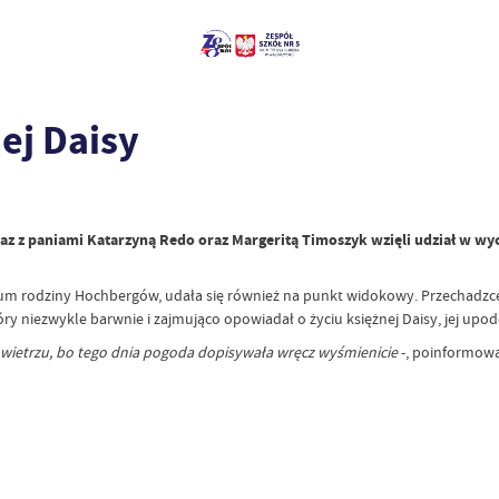
ej Daisy
 z paniami Katarzyną Redo oraz Margeritą Timoszyk wzięli udział w wyci
um rodziny Hochbergów, udała się również na punkt widokowy. Przechadzce
 niezwykle barwnie i zajmująco opowiadał o życiu księżnej Daisy, jej upodo
owietrzu, bo tego dnia pogoda dopisywała wręcz wyśmienicie
-, poinformowa