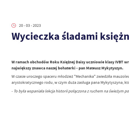
20 - 03 - 2023
Wycieczka śladami księżn
W ramach obchodów Roku Księżnej Daisy uczniowie klasy IVBT wraz
największy znawca naszej bohaterki - pan Mateusz Mykytyszyn.
W czasie uroczego spaceru młodzież "Mechanika" zwiedziła mauzole
arystokratycznego rodu, w czym duża zasługa pana Mykytyszyna, który
-
To była wspaniała lekcja historii połączona z ruchem na świeżym p