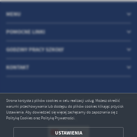
MENU
POMOCNE LINKI
GODZINY PRACY SZKOŁY
KONTAKT
Strona korzysta z plików cookies w celu realizacji usług. Możesz określić
warunki przechowywania lub dostępu do plików cookies klikając przycisk
Odwiedzin: 492142
Ustawienia. Aby dowiedzieć się więcej zachęcamy do zapoznania się z
Polityką Cookies oraz Polityką Prywatności.
Online: 1
ZAPISZ WYBRANE
USTAWIENIA