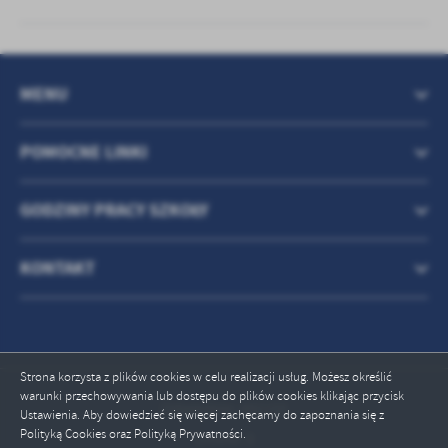
MENU
POMOCNE LINKI
GODZINY PRACY SZKOŁY
KONTAKT
Strona korzysta z plików cookies w celu realizacji usług. Możesz określić
warunki przechowywania lub dostępu do plików cookies klikając przycisk
Odwiedzin: 492155
Ustawienia. Aby dowiedzieć się więcej zachęcamy do zapoznania się z
Polityką Cookies oraz Polityką Prywatności.
Online: 3