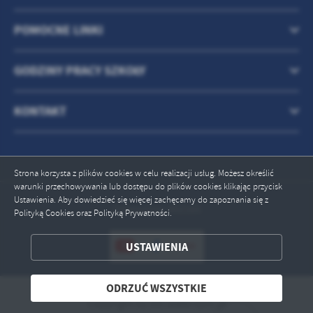
POMOCNE LINKI
GODZINY PRACY SZKOŁY
KONTAKT
Strona korzysta z plików cookies w celu realizacji usług. Możesz określić
warunki przechowywania lub dostępu do plików cookies klikając przycisk
Ustawienia. Aby dowiedzieć się więcej zachęcamy do zapoznania się z
Odwiedzin: 492165
Polityką Cookies oraz Polityką Prywatności.
ZAPISZ WYBRANE
USTAWIENIA
ODRZUĆ WSZYSTKIE
ODRZUĆ WSZYSTKIE
Copyright by zs5.walbrzych.pl