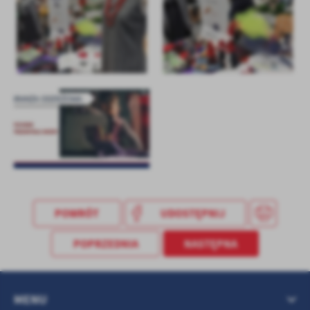
treści w postaci wiadomości, ofert, komunikatów mediów
społecznościowych.
POWRÓT
UDOSTĘPNIJ
POPRZEDNIA
NASTĘPNA
MENU